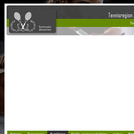
Nyheter
Turneringer
Samlinger
Klubb- og trenerutvikling
Linker
Bild