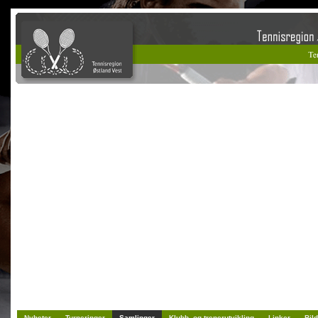
Nyheter
Turneringer
Samlinger
Klubb- og trenerutvikling
Linker
Bild