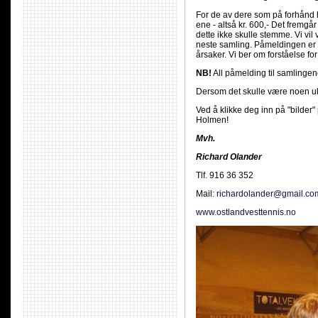
For de av dere som på forhånd h
ene - altså kr. 600,- Det frem
dette ikke skulle stemme. Vi vi
neste samling. Påmeldingen er b
årsaker. Vi ber om forståelse for
NB!
All påmelding til samlinge
Dersom det skulle være noen ukl
Ved å klikke deg inn på "bilder"
Holmen!
Mvh.
Richard Olander
Tlf. 916 36 352
Mail:
richardolander@gmail.co
www.ostlandvesttennis.no