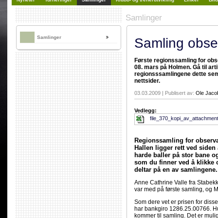
Samlinger
Samlinger
Samling obse
Første regionssamling for obs
08. mars på Holmen. Gå til ar
regionsssamlingene dette seme
nettsider.
03.03.2009 | Publisert av:
Ole Jaco
Vedlegg:
file_370_kopi_av_attachmen
Regionssamling for observa
Hallen ligger rett ved siden
harde baller på stor bane 
som du finner ved å klikke 
deltar på en av samlingene.
Anne Cathrine Valle fra Stabek
var med på første samling, og M
Som dere vet er prisen for diss
har bankgiro 1286.25.00766. Hu
kommer til samling. Det er mulig 