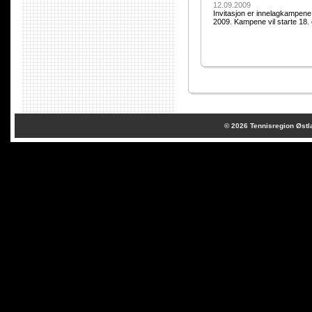
12.09.2009
Invitasjon er innelagkampene 
2009. Kampene vil starte 18. 
© 2026
Tennisregion Østl