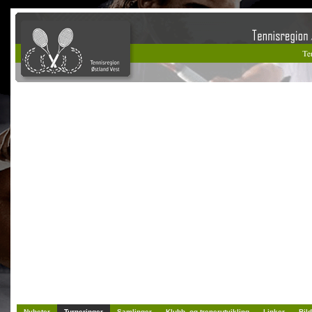
Nyheter
Turneringer
Samlinger
Klubb- og trenerutvikling
Linker
Bild