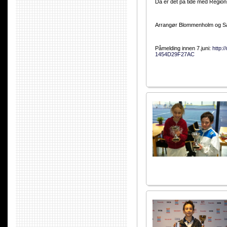
Da er det på tide med Region
Arrangør Blommenholm og Sa
Påmelding innen 7.juni:
http:
1454D29F27AC