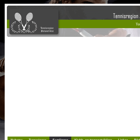
Nyheter
Turneringer
Samlinger
Klubb- og trenerutvikling
Linker
Bild