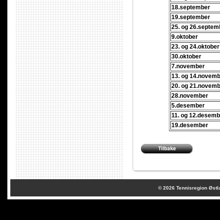
18.september
19.september
25. og 26.septem
9.oktober
23. og 24.oktober
30.oktober
7.november
13. og 14.novem
20. og 21.novem
28.november
5.desember
11. og 12.desemb
19.desember
© 2026
Tennisregion Østl