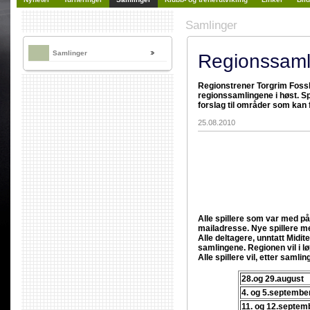
Samlinger
Samlinger
Regionssamli
Regionstrener Torgrim Fossbr
regionssamlingene i høst. Spi
forslag til områder som kan 
25.08.2010
Alle spillere som var med på 
mailadresse.
Nye spillere me
Alle deltagere, unntatt Midi
samlingene. Regionen vil i lø
Alle spillere vil, etter saml
28.og 29.august
4. og 5.septembe
11. og 12.sept