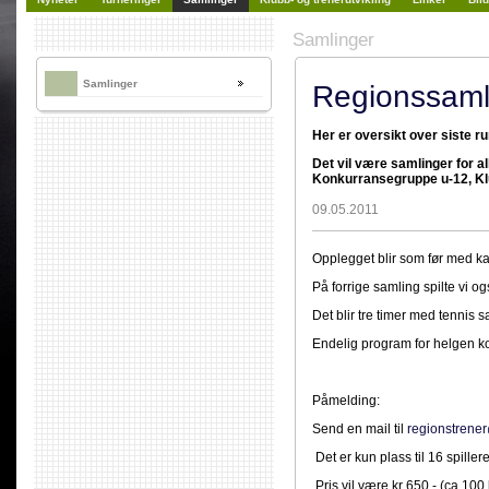
Samlinger
Samlinger
Regionssamli
Her er oversikt over siste
Det vil være samlinger for a
Konkurransegruppe u-12, Kl
09.05.2011
Opplegget blir som før med ka
På forrige samling spilte vi o
Det blir tre timer med tennis 
Endelig program for helgen k
Påmel
Send en mail til
regionstrene
Det er kun plass til 16 spill
Pris vil være kr 650,- (ca 100 k