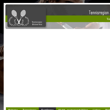
Nyheter
Turneringer
Samlinger
Klubb- og trenerutvikling
Linker
Bild