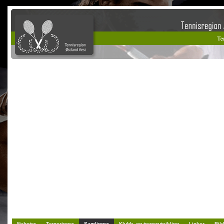
Nyheter
Turneringer
Samlinger
Klubb- og trenerutvikling
Linker
Bild