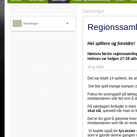
Samlinger
Samlinger
Regionssaml
Hei spillere og foreldre!
Høstens første regionssamlin
Holmen var helgen 27-28 okt
13.11.2012
Det var totalt 14 spillere, de
Det ble spilt mange kamper, b
Fokus for poengspill på lørd
motstanderen slår feil enn å 
På søndagen fortsatte vi me
skal slå
, spesielt når man er li
Det er for gjort å glemme hvor
motstanderen som får en end
Vi hadde også tre
fys.tester
som vi gjorde denne gangen va