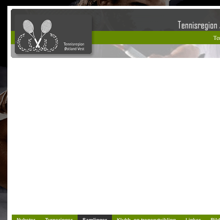
Nyheter
Turneringer
Samlinger
Klubb- og trenerutvikling
Linker
Bild