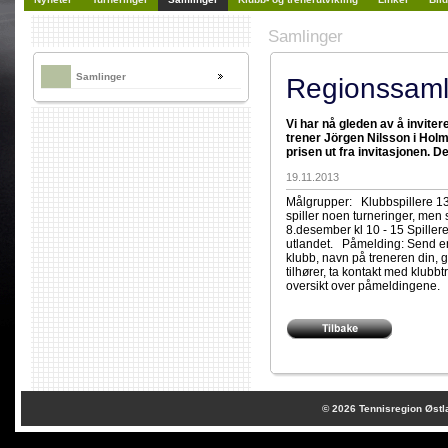
Samlinger
Samlinger
Regionssaml
Vi har nå gleden av å invite
trener Jörgen Nilsson i Holm
prisen ut fra invitasjonen. De
19.11.2013
Målgrupper: Klubbspillere 13-
spiller noen turneringer, me
8.desember kl 10 - 15 Spiller
utlandet. Påmelding: Send en 
klubb, navn på treneren din,
tilhører, ta kontakt med klubb
oversikt over påmeldingene. 
© 2026
Tennisregion Østl