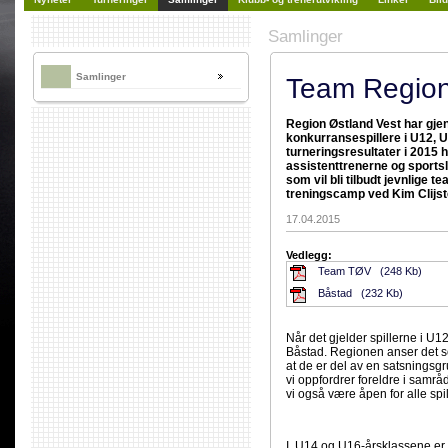
Samlinger
Samlinger
Team Region
Region Østland Vest har gje
konkurransespillere i U12,
turneringsresultater i 2015 
assistenttrenerne og sportslig
som vil bli tilbudt jevnlige 
treningscamp ved Kim Clijste
17.04.2015
Vedlegg:
Team TØV (248 Kb)
Båstad (232 Kb)
Når det gjelder spillerne i U1
Båstad. Regionen anser det som 
at de er del av en satsningsg
vi oppfordrer foreldre i samrå
vi også være åpen for alle spi
I U14 og U16-årsklassene er ut