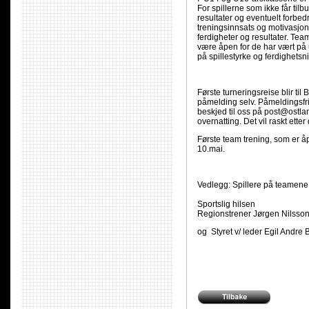
For spillerne som ikke får til
resultater og eventuelt forbed
treningsinnsats og motivasjon 
ferdigheter og resultater. Te
være åpen for de har vært på u
på spillestyrke og ferdighetsni
Første turneringsreise blir til
påmelding selv. Påmeldingsfri
beskjed til oss på post@ostla
overnatting. Det vil raskt ette
Første team trening, som er å
10.mai.
Vedlegg: Spillere på teamen
Sportslig hilsen
Regionstrener Jørgen Nil
og Styret v/ leder Egil Andre