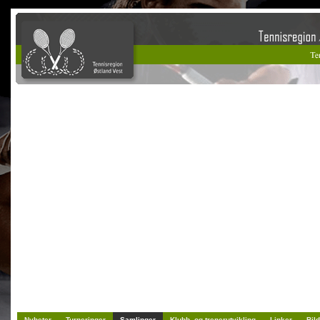
Nyheter
Turneringer
Samlinger
Klubb- og trenerutvikling
Linker
Bild