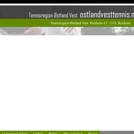
- og trenerutvikling
Linker
Bilder
Om regionen
Styret