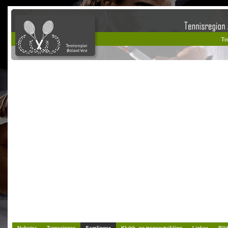
Nyheter
Turneringer
Samlinger
Klubb- og trenerutvikling
Linker
Bild