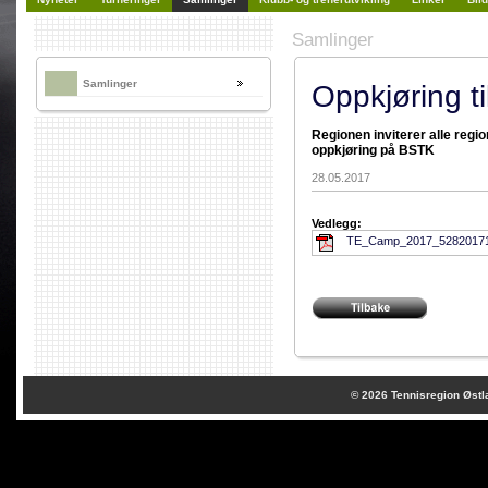
Samlinger
Samlinger
Oppkjøring t
Regionen inviterer alle regio
oppkjøring på BSTK
28.05.2017
Vedlegg:
TE_Camp_2017_52820171
© 2026
Tennisregion Østl